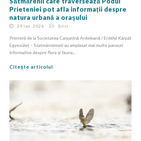
Sătmărenii care traversează Podul
Prieteniei pot afla informații despre
natura urbană a orașului
29 ian. 2026
Știri
Prietenii de la Societatea Carpatină Ardeleană / Erdélyi Kárpát
Egyesület – Szatmárnémeti au amplasat mai multe panouri
informative despre flora și fauna...
Citește articolul