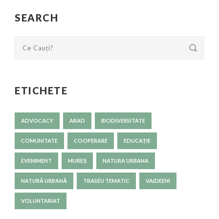
SEARCH
ETICHETE
ADVOCACY
ARAD
BIODIVERSITATE
COMUNITATE
COOPERARE
EDUCAȚIE
EVENIMENT
MUREȘ
NATURA URBANA
NATURĂ URBANĂ
TRASEU TEMATIC
VAIDEENI
VOLUNTARIAT