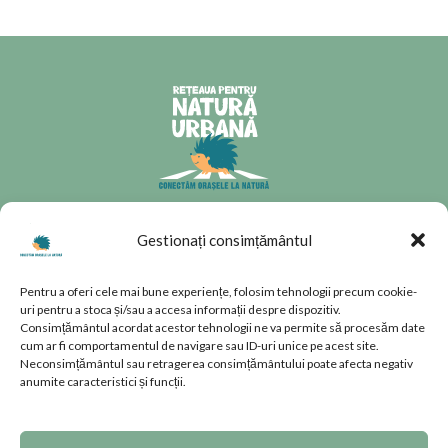
CONTACT
Gestionați consimțământul
Splaiul Unirii 160, Parter, Sector
Pentru a oferi cele mai bune experiențe, folosim tehnologii precum cookie-
4, București, România
uri pentru a stoca și/sau a accesa informații despre dispozitiv.
natura.urbana@rnu.ro
Consimțământul acordat acestor tehnologii ne va permite să procesăm date
cum ar fi comportamentul de navigare sau ID-uri unice pe acest site.
Neconsimțământul sau retragerea consimțământului poate afecta negativ
anumite caracteristici și funcții.
PAGINI UTILE
TERMENI ȘI CONDIȚII