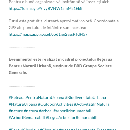
Pentru o bună organizare, vă invităm să vă înscrieți aici:
https://forms.gle/9ivyBVNW1smMs1Ek8
Turul este gratuit și durează aproximativ o oră. Coordonatele
GPS ale punctului de întâlnire sunt acestea:
https://maps.app.goo.gl/oo61jej2yssRTdH57
…………………….
Evenimentul este realizat în cadrul proiectului Rețeaua
Pentru Natură Urbană, susținut de BRD Groupe Societe
Generale.
…………………….
#ReteauaPentruNaturaUrbana
#BiodiversitateUrbana
#NaturaUrbana
#OutdoorActivities
#ActivitatiInNatura
#nature
#natura
#arbori
#arboriMonumentali
#ArboriRemarcabili
#LegeaArborilorRemarcabili
#ParculCismigiu
#Cismigiu
#trees
#MonumentalTrees
#tree