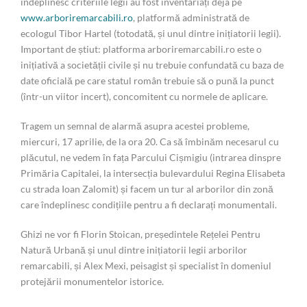
îndeplinesc criteriile legii au fost inventariați deja pe
www.arboriremarcabili.ro
, platformă administrată de
ecologul Tibor Hartel (totodată, și unul dintre inițiatorii legii).
Important de știut: platforma arboriremarcabili.ro este o
inițiativă a societății civile și nu trebuie confundată cu baza de
date oficială pe care statul român trebuie să o pună la punct
(într-un viitor incert), concomitent cu normele de aplicare.
Tragem un semnal de alarmă asupra acestei probleme,
miercuri, 17 aprilie, de la ora 20. Ca să îmbinăm necesarul cu
plăcutul, ne vedem în fața Parcului Cișmigiu (intrarea dinspre
Primăria Capitalei, la intersecția bulevardului Regina Elisabeta
cu strada Ioan Zalomit) și facem un tur al arborilor din zonă
care îndeplinesc condițiile pentru a fi declarați monumentali.
Ghizi ne vor fi Florin Stoican, președintele Rețelei Pentru
Natură Urbană și unul dintre inițiatorii legii arborilor
remarcabili, și Alex Mexi, peisagist și specialist în domeniul
protejării monumentelor istorice.