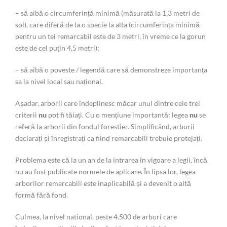
– să aibă o circumferință minimă (măsurată la 1,3 metri de
sol), care diferă de la o specie la alta (circumferința minimă
pentru un tei remarcabil este de 3 metri, în vreme ce la gorun
este de cel puțin 4,5 metri);
– să aibă o poveste / legendă care să demonstreze importanța
sa la nivel local sau național.
Așadar, arborii care îndeplinesc măcar unul dintre cele trei
criterii
nu
pot fi tăiați. Cu o mențiune importantă: legea
nu
se
referă la arborii din fondul forestier. Simplificând, arborii
declarați și înregistrați ca fiind remarcabili trebuie protejați.
Problema este că la un an de la intrarea în vigoare a legii, încă
nu au fost publicate normele de aplicare. În lipsa lor, legea
arborilor remarcabili este inaplicabilă și a devenit o altă
formă fără fond.
Culmea, la nivel national, peste 4.500 de arbori care