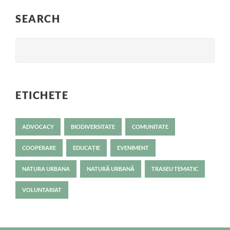
SEARCH
ETICHETE
ADVOCACY
BIODIVERSITATE
COMUNITATE
COOPERARE
EDUCAȚIE
EVENIMENT
NATURA URBANA
NATURĂ URBANĂ
TRASEU TEMATIC
VOLUNTARIAT