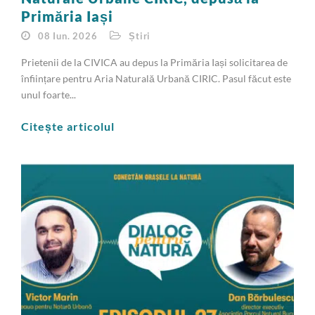
Primăria Iași
08 Iun. 2026
Știri
Prietenii de la CIVICA au depus la Primăria Iași solicitarea de
înființare pentru Aria Naturală Urbană CIRIC. Pasul făcut este
unul foarte...
Citește articolul