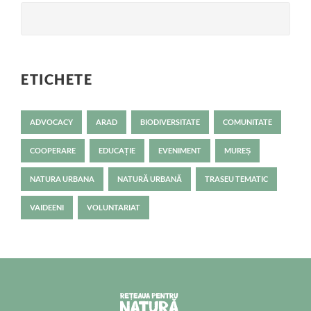
ETICHETE
ADVOCACY
ARAD
BIODIVERSITATE
COMUNITATE
COOPERARE
EDUCAȚIE
EVENIMENT
MUREȘ
NATURA URBANA
NATURĂ URBANĂ
TRASEU TEMATIC
VAIDEENI
VOLUNTARIAT