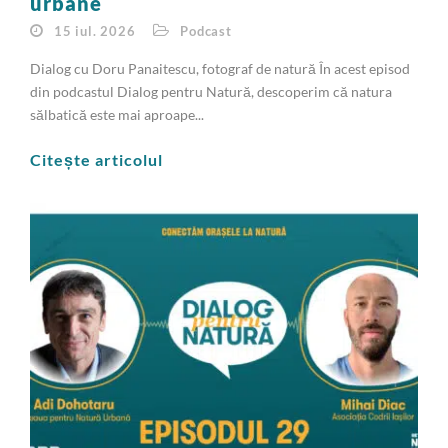
urbane
15 iul. 2026
Podcast
Dialog cu Doru Panaitescu, fotograf de natură În acest episod
din podcastul Dialog pentru Natură, descoperim că natura
sălbatică este mai aproape...
Citește articolul