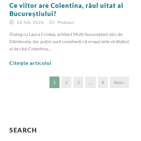
Ce viitor are Colentina, râul uitat al
Bucureștiului?
26 feb. 2026
Podcast
Dialog cu Laura Cristea, arhitect Mulți bucureșteni știu de
Dâmbovița, dar puțini sunt conștienți că orașul este străbătut
și de râul Colentina,...
Citește articolul
1
2
3
…
8
Next ›
SEARCH