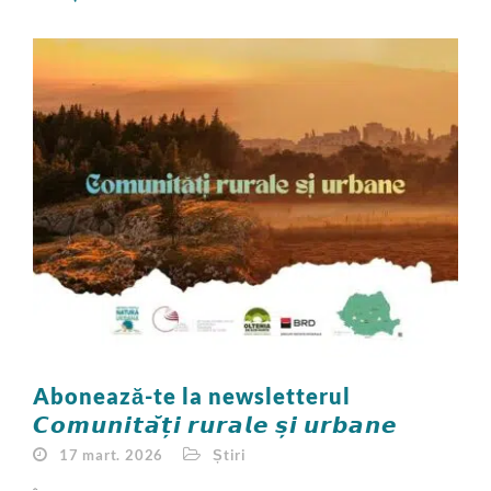
Abonează-te la newsletterul
𝘾𝙤𝙢𝙪𝙣𝙞𝙩𝙖̆𝙩̦𝙞 𝙧𝙪𝙧𝙖𝙡𝙚 𝙨̦𝙞 𝙪𝙧𝙗𝙖𝙣𝙚
17 mart. 2026
Știri