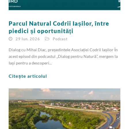
Parcul Natural Codrii Iașilor, între
piedici și oportunități
29 Iun. 2026
Podcast
Dialog cu Mihai Diac, președintele Asociației Codrii Iașilor În
acest episod din podcastul „Dialog pentru Natură”, mergem la
Iași pentru a descoperi...
Citește articolul