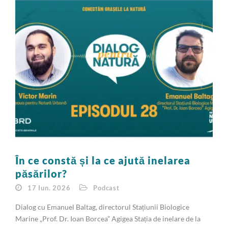
În ce constă și la ce ajută inelarea
păsărilor?
17 Iun. 2026
Podcast
Dialog cu Emanuel Baltag, directorul Stațiunii Biologice
Marine „Prof. Dr. Ioan Borcea” Agigea Stația de inelare de la