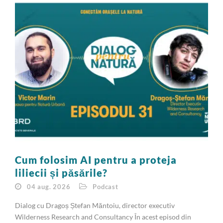
Cum folosim AI pentru a proteja
liliecii și păsările?
04 aug. 2026
Podcast
Dialog cu Dragoș Ștefan Măntoiu, director executiv
Wilderness Research and Consultancy În acest episod din