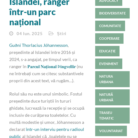
Islandei, ranger
ADVOCACY
într-un parc
BIODIVERSITATE
național
COMUNITATE
04 Iun. 2025
Știri
COOPERARE
Guðni Thorlacius Jóhannesson
,
EDUCAȚIE
președinte al Islandei între 2016 și
2024, s-a angajat, pe timpul verii, ca
EVENIMENT
ranger în
𝐏𝐚𝐫𝐜𝐮𝐥 𝐍𝐚𝐭̦𝐢𝐨𝐧𝐚𝐥 Þ𝐢𝐧𝐠𝐯𝐞𝐥𝐥𝐢𝐫
(nu
ne întrebați cum se citesc substantivele
NATURA
proprii din acest text, vă rugăm…).
URBANA
Rolul său nu este unul simbolic. Fostul
NATURĂ
URBANĂ
președinte duce turiștii în tururi
ghidate, lucrează la recepție și se ocupă
TRASEU
inclusiv de curățarea toaletelor. Cu
TEMATIC
multă modestie și umor, Jóhannesson a
declarat
într-un interviu pentru radioul
VOLUNTARIAT
public
al Islandei că „toaletele nu se