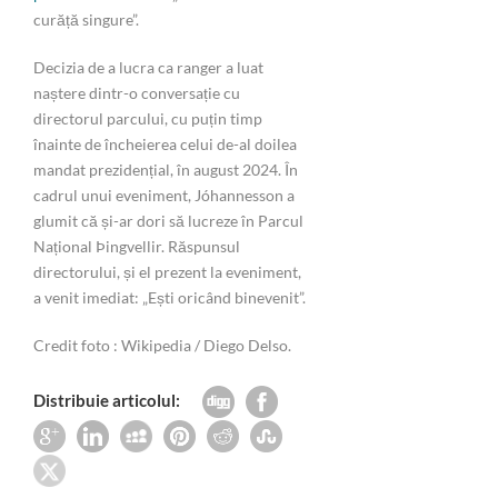
curăță singure”.
Decizia de a lucra ca ranger a luat
naștere dintr-o conversație cu
directorul parcului, cu puțin timp
înainte de încheierea celui de-al doilea
mandat prezidențial, în august 2024. În
cadrul unui eveniment, Jóhannesson a
glumit că și-ar dori să lucreze în Parcul
Național Þingvellir. Răspunsul
directorului, și el prezent la eveniment,
a venit imediat: „Ești oricând binevenit”.
Credit foto : Wikipedia / Diego Delso.
Distribuie articolul: