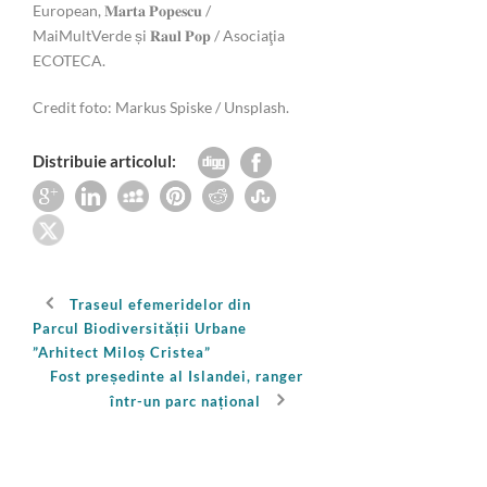
European, 𝐌𝐚𝐫𝐭𝐚 𝐏𝐨𝐩𝐞𝐬𝐜𝐮 /
MaiMultVerde și 𝐑𝐚𝐮𝐥 𝐏𝐨𝐩 / Asociaţia
ECOTECA.
Credit foto: Markus Spiske / Unsplash.
Distribuie articolul:
Traseul efemeridelor din
Parcul Biodiversității Urbane
”Arhitect Miloș Cristea”
Fost președinte al Islandei, ranger
într-un parc național