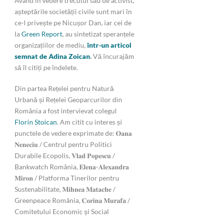
Având în vedere trecutul său de activist,
așteptările societății civile sunt mari în
ce-l privește pe Nicușor Dan, iar cei de
la
Green Report
, au sintetizat speranțele
organizațiilor de mediu,
într-un articol
semnat de Adina Zoican
.
Vă încurajăm
să îl citiți pe îndelete.
Din partea Rețelei pentru Natură
Urbană și Rețelei Geoparcurilor din
România a fost intervievat colegul
Florin Stoican
. Am citit cu interes și
punctele de vedere exprimate de: 𝐎𝐚𝐧𝐚
𝐍𝐞𝐧𝐞𝐜𝐢𝐮 / Centrul pentru Politici
Durabile Ecopolis, 𝐕𝐥𝐚𝐝 𝐏𝐨𝐩𝐞𝐬𝐜𝐮 /
Bankwatch România, 𝐄𝐥𝐞𝐧𝐚-𝐀𝐥𝐞𝐱𝐚𝐧𝐝𝐫𝐚
𝐌𝐢𝐫𝐨𝐧 / Platforma Tinerilor pentru
Sustenabilitate, 𝐌𝐢𝐡𝐧𝐞𝐚 𝐌𝐚𝐭𝐚𝐜𝐡𝐞 /
Greenpeace România, 𝐂𝐨𝐫𝐢𝐧𝐚 𝐌𝐮𝐫𝐚𝐟𝐚 /
Comitetului Economic și Social