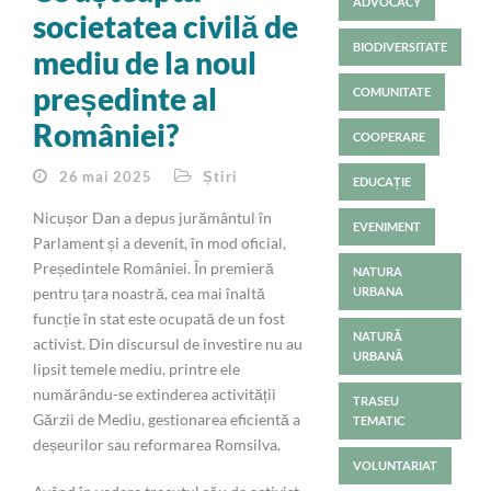
ADVOCACY
societatea civilă de
BIODIVERSITATE
mediu de la noul
președinte al
COMUNITATE
României?
COOPERARE
26 mai 2025
Știri
EDUCAȚIE
Nicușor Dan a depus jurământul în
EVENIMENT
Parlament și a devenit, în mod oficial,
Președintele României. În premieră
NATURA
pentru țara noastră, cea mai înaltă
URBANA
funcție în stat este ocupată de un fost
NATURĂ
activist. Din discursul de investire nu au
URBANĂ
lipsit temele mediu, printre ele
numărându-se extinderea activității
TRASEU
Gărzii de Mediu, gestionarea eficientă a
TEMATIC
deșeurilor sau reformarea Romsilva.
VOLUNTARIAT