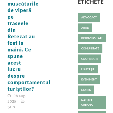
ETICHETE
mușcăturile
de viperă
pe
ADVOCACY
traseele
ARAD
din
Retezat au
BIODIVERSITATE
fost la
mâini. Ce
COMUNITATE
spune
COOPERARE
acest
lucru
EDUCAȚIE
despre
EVENIMENT
comportamentul
turiștilor?
MUREȘ
08 aug.
NATURA
2025
URBANA
Știri