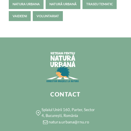
NATURA URBANA
NATURĂ URBANĂ
TRASEU TEMATIC
VAIDEENI
VOLUNTARIAT
CONTACT
Splaiul Unirii 160, Parter, Sector
4, București, România
natura.urbana@rnu.ro