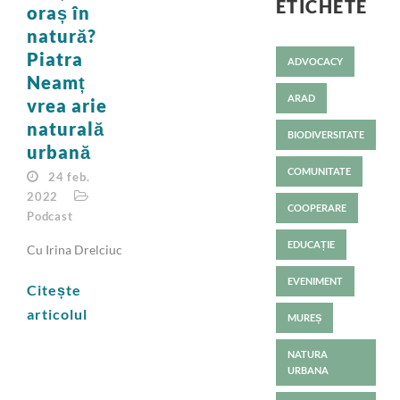
ETICHETE
oraș în
natură?
Piatra
ADVOCACY
Neamț
ARAD
vrea arie
naturală
BIODIVERSITATE
urbană
COMUNITATE
24 feb.
2022
COOPERARE
Podcast
EDUCAȚIE
Cu Irina Drelciuc
EVENIMENT
Citește
articolul
MUREȘ
NATURA
URBANA