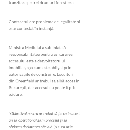
tranzitare pe trei drumuri forestiere.
Contractul are probleme de legalitate și
este contestat în instanță.
Ministra Mediului a subliniat că
responsabilitatea pentru asigurarea
accesului este a dezvoltatorului
imobiliar, așa cum este obligat prin
autorizațiile de construire. Locuitorii
din Greenfield ar trebui să aibă acces în
București, dar accesul nu poate fi prin
pădure.
”
Obiectivul nostru ar trebui să fie ca în acest
an să operaționalizăm procesul și să
obținem declararea oficială
(n.r. ca arie