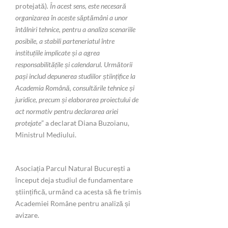
protejată)
. În acest sens, este necesară
organizarea în aceste săptămâni a unor
întâlniri tehnice, pentru a analiza scenariile
posibile, a stabili parteneriatul între
instituțiile implicate și a agrea
responsabilitățile și calendarul. Următorii
pași includ depunerea studiilor științifice la
Academia Română, consultările tehnice și
juridice, precum și elaborarea proiectului de
act normativ pentru declararea ariei
protejate
” a declarat Diana Buzoianu,
Ministrul Mediului.
Asociația Parcul Natural București a
început deja studiul de fundamentare
științifică, urmând ca acesta să fie trimis
Academiei Române pentru analiză și
avizare.