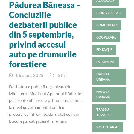
ADVOCACY
Pădurea Băneasa –
Concluziile
BIODIVERSITATE
dezbaterii publice
COMUNITATE
din 5 septembrie,
COOPERARE
privind accesul
EDUCAȚIE
auto pe drumurile
forestiere
EVENIMENT
NATURA
06 sept. 2025
Știri
URBANA
Dezbaterea publică organizată de
NATURĂ
Ministerul Mediului Apelor și Pădurilor
URBANĂ
pe 5 septembrie este primul pas asumat
la nivel guvernamental pentru
TRASEU
protejarea întregii păduri, atât cea din
TEMATIC
București, cât și cea din Tunari.
VOLUNTARIAT