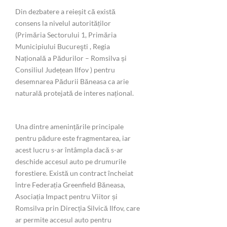
Din dezbatere a reieșit că există
consens la nivelul autorităților
(Primăria Sectorului 1, Primăria
Municipiului Bucureşti , Regia
Națională a Pădurilor – Romsilva și
Consiliul Județean Ilfov ) pentru
desemnarea Pădurii Băneasa ca arie
naturală protejată de interes național.
Una dintre amenințările principale
pentru pădure este fragmentarea, iar
acest lucru s-ar întâmpla dacă s-ar
deschide accesul auto pe drumurile
forestiere. Există un contract încheiat
între Federația Greenfield Băneasa,
Asociația Impact pentru Viitor și
Romsilva prin Direcția Silvică Ilfov, care
ar permite accesul auto pentru