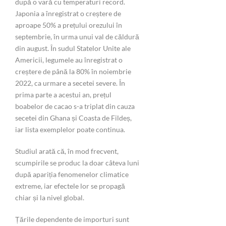
după o vară cu temperaturi record.
Japonia a înregistrat o creștere de
aproape 50% a prețului orezului în
septembrie, în urma unui val de căldură
din august. În sudul Statelor Unite ale
Americii, legumele au înregistrat o
creștere de până la 80% în noiembrie
2022, ca urmare a secetei severe. În
prima parte a acestui an, prețul
boabelor de cacao s-a triplat din cauza
secetei din Ghana și Coasta de Fildeș,
iar lista exemplelor poate continua.
Studiul arată că, în mod frecvent,
scumpirile se produc la doar câteva luni
după apariția fenomenelor climatice
extreme, iar efectele lor se propagă
chiar și la nivel global.
Țările dependente de importuri sunt