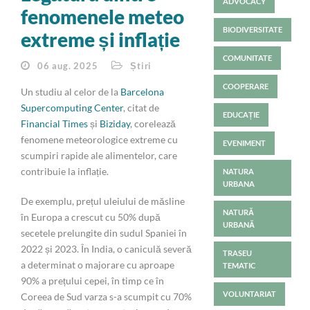
ADVOCACY
fenomenele meteo
BIODIVERSITATE
extreme și inflație
COMUNITATE
06 aug. 2025
Știri
COOPERARE
Un studiu al celor de la
Barcelona
Supercomputing Center
, citat de
EDUCAȚIE
Financial Times
și
Biziday
, corelează
fenomene meteorologice extreme cu
EVENIMENT
scumpiri rapide ale alimentelor, care
contribuie la inflație.
NATURA
URBANA
De exemplu, prețul uleiului de măsline
NATURĂ
în Europa a crescut cu 50% după
URBANĂ
secetele prelungite din sudul Spaniei în
2022 și 2023. În India, o caniculă severă
TRASEU
a determinat o majorare cu aproape
TEMATIC
90% a prețului cepei, în timp ce în
VOLUNTARIAT
Coreea de Sud varza s-a scumpit cu 70%