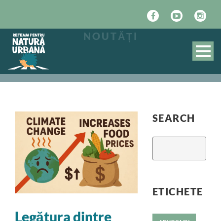
NOUTĂȚI
SEARCH
ETICHETE
Le𝐠ătura dintre