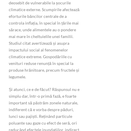
deosebit de vulnerabile la șocurile
climatice externe. Scumpirile afectează
eforturile băncilor centrale de a
controla inflația, în special în țările mai
sărace, unde alimentele au o pondere
mai mare în cheltuielile unei familii.
Studiul citat avertizează și asupra
impactului social al fenomenelor
climatice extreme. Gospodăriile cu
venituri reduse renunță în special la
produse hrănitoare, precum fructele și
legumele.
Și atunci, ce e de făcut? Răspunsul nu e
simplu dar, într-o primă fază, e foarte
important să păstrăm zonele naturale,
indiferent că e vorba despre păduri,
lunci sau pajiști. Reținând particule
poluante sau gaze cu efect de seră, ori
reducând efectele inundațiilor, indirect,