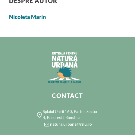
DESPRE AUTOR
Nicoleta Marin
CONTACT
Splaiul Unirii 160, Parter, Sector
4, București, România
natura.urbana@rnu.ro