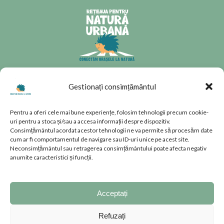
CONTACT
Gestionați consimțământul
Splaiul Unirii 160, Parter, Sector
Pentru a oferi cele mai bune experiențe, folosim tehnologii precum cookie-
4, București, România
uri pentru a stoca și/sau a accesa informații despre dispozitiv.
natura.urbana@rnu.ro
Consimțământul acordat acestor tehnologii ne va permite să procesăm date
cum ar fi comportamentul de navigare sau ID-uri unice pe acest site.
Neconsimțământul sau retragerea consimțământului poate afecta negativ
anumite caracteristici și funcții.
PAGINI UTILE
TERMENI ȘI CONDIȚII
Acceptați
POLITICĂ DE COOKIES
CONFIDENȚIALITATE
Refuzați