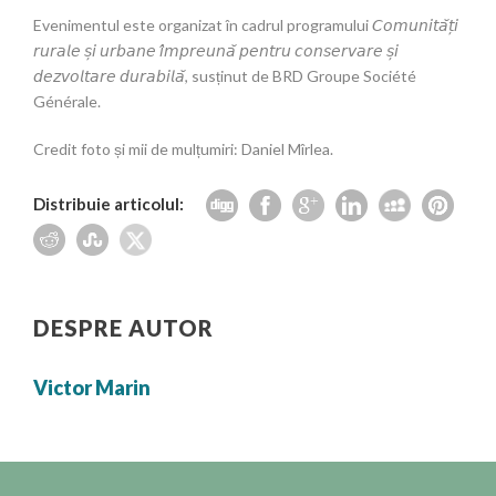
Evenimentul este organizat în cadrul programului 𝘊𝘰𝘮𝘶𝘯𝘪𝘵𝘢̆𝘵̦𝘪
𝘳𝘶𝘳𝘢𝘭𝘦 𝘴̦𝘪 𝘶𝘳𝘣𝘢𝘯𝘦 𝘪̂𝘮𝘱𝘳𝘦𝘶𝘯𝘢̆ 𝘱𝘦𝘯𝘵𝘳𝘶 𝘤𝘰𝘯𝘴𝘦𝘳𝘷𝘢𝘳𝘦 𝘴̦𝘪
𝘥𝘦𝘻𝘷𝘰𝘭𝘵𝘢𝘳𝘦 𝘥𝘶𝘳𝘢𝘣𝘪𝘭𝘢̆, susținut de BRD Groupe Société
Générale.
Credit foto și mii de mulțumiri: Daniel Mîrlea.
Distribuie articolul:
DESPRE AUTOR
Victor Marin