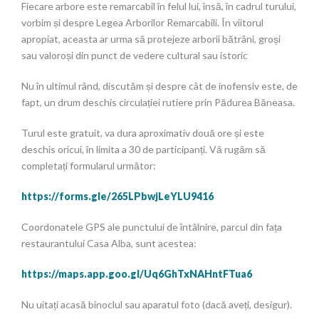
Fiecare arbore este remarcabil în felul lui, însă, în cadrul turului,
vorbim și despre Legea Arborilor Remarcabili. În viitorul
apropiat, aceasta ar urma să protejeze arborii bătrâni, groși
sau valoroși din punct de vedere cultural sau istoric
Nu în ultimul rând, discutăm și despre cât de inofensiv este, de
fapt, un drum deschis circulației rutiere prin Pădurea Băneasa.
Turul este gratuit, va dura aproximativ două ore și este
deschis oricui, în limita a 30 de participanți. Vă rugăm să
completați formularul următor:
https://forms.gle/265LPbwjLeYLU9416
Coordonatele GPS ale punctului de întâlnire, parcul din fața
restaurantului Casa Alba, sunt acestea:
https://maps.app.goo.gl/Uq6GhTxNAHntFTua6
Nu uitați acasă binoclul sau aparatul foto (dacă aveți, desigur).