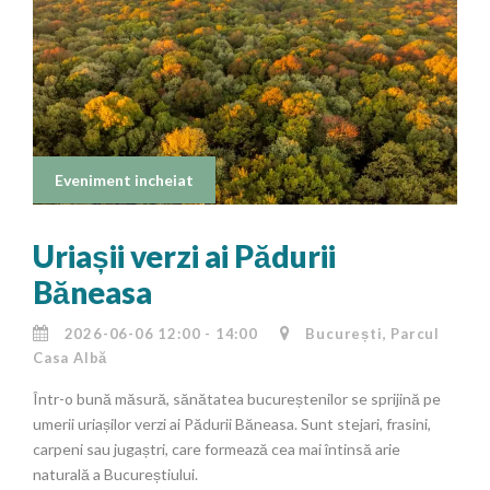
Eveniment incheiat
Uriașii verzi ai Pădurii
Băneasa
2026-06-06 12:00 - 14:00
București, Parcul
Casa Albă
Într-o bună măsură, sănătatea bucureștenilor se sprijină pe
umerii uriașilor verzi ai Pădurii Băneasa. Sunt stejari, frasini,
carpeni sau jugaștri, care formează cea mai întinsă arie
naturală a Bucureștiului.