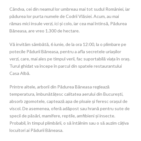
Cândva, cei din neamul lor umbreau mai tot sudul României, iar
pădurea lor purta numele de Codrii Vlăsiei. Acum, au mai
rămas mici insule verzi, ici și colo, iar cea mai întinsă, Pădurea
Băneasa, are vreo 1.300 de hectare.
Vă invităm sâmbătă, 6 iunie, de la ora 12:00, la o plimbare pe
potecile Pădurii Băneasa, pentru a afla secretele uriașilor
verzi, care, mai ales pe timpul verii, fac suportabilă viața în oraș.
Turul ghidat va începe în parcul din spatele restaurantului
Casa Albă.
Printre altele, arborii din Pădurea Băneasa reglează
temperatura, îmbunătățesc calitatea aerului din București,
absorb zgomotele, captează apa de ploaie și feresc orașul de
viscol. De asemenea, oferă adăpost sau hrană pentru sute de
specii de păsări, mamifere, reptile, amfibieni și insecte.
Probabil, în timpul plimbării, o să întâlnim sau o să auzim câțiva
locuitori ai Pădurii Băneasa.