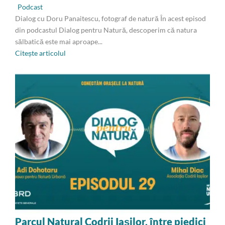
Podcast
Dialog cu Doru Panaitescu, fotograf de natură În acest episod
din podcastul Dialog pentru Natură, descoperim că natura
sălbatică este mai aproape...
Citește articolul
Parcul Natural Codrii Iașilor, între piedici