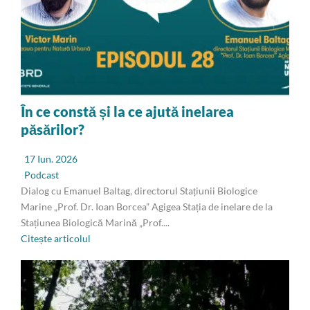
În ce constă și la ce ajută inelarea
păsărilor?
17 Iun. 2026
Podcast
Dialog cu Emanuel Baltag, directorul Stațiunii Biologice
Marine „Prof. Dr. Ioan Borcea” Agigea Stația de inelare de la
Stațiunea Biologică Marină „Prof....
Citește articolul