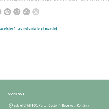
 cu picior între noiembrie și martie?
CONTACT
Splaiul Unirii 160, Parter, Sector 4, București, România