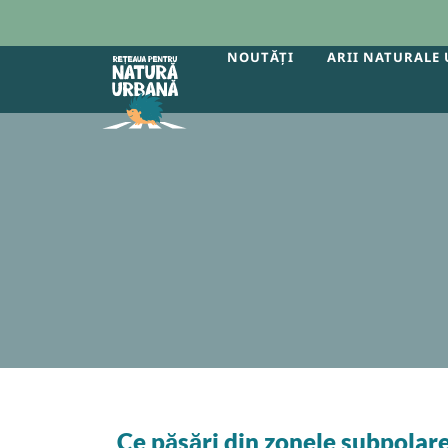
NOUTĂȚI
ARII NATURALE
Ce păsări din zonele subpolar