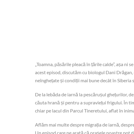
„Toamna, păsările pleacă în țările calde”, așa ni 
acest episod, discutăm cu biologul Dani Drăgan, d
neînghețate și condiții mai bune decât în Siberia
De la lebăda de iarnă la pescărușul ghețurilor, de
căuta hrană și pentru a supraviețui frigului. În 
chiar pe lacul din Parcul Tineretului, aflat în ini
Aflăm mai multe despre migrația de iarnă, despre 
Un episod care ne arată că orașele noastre pot d