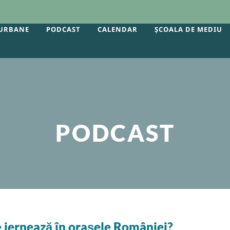
 URBANE
PODCAST
CALENDAR
ȘCOALA DE MEDIU
PODCAST
e iernează în orașele României?