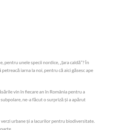
, pentru unele specii nordice, „țara caldă”? În
petreacă iarna la noi, pentru că aici găsesc ape
ăsările vin în fiecare an în România pentru a
 subpolare, ne-a făcut o surpriză și a apărut
erzi urbane și a lacurilor pentru biodiversitate.
parte.