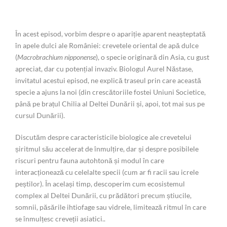
În acest episod, vorbim despre o apariție aparent neașteptată
în apele dulci ale României: crevetele oriental de apă dulce
(
Macrobrachium nipponense
), o specie originară din Asia, cu gust
apreciat, dar cu potențial invaziv. Biologul Aurel Năstase,
invitatul acestui episod, ne explică traseul prin care această
specie a ajuns la noi (din crescătoriile fostei Uniuni Societice,
până pe brațul Chilia al Deltei Dunării și, apoi, tot mai sus pe
cursul Dunării).
Discutăm despre caracteristicile biologice ale crevetelui
șiritmul său accelerat de înmulțire, dar și despre posibilele
riscuri pentru fauna autohtonă și modul în care
interacționează cu celelalte specii (cum ar fi racii sau icrele
peștilor). În același timp, descoperim cum ecosistemul
complex al Deltei Dunării, cu prădători precum știucile,
somnii, păsările ihtiofage sau vidrele, limitează ritmul în care
se înmulțesc creveții asiatici..