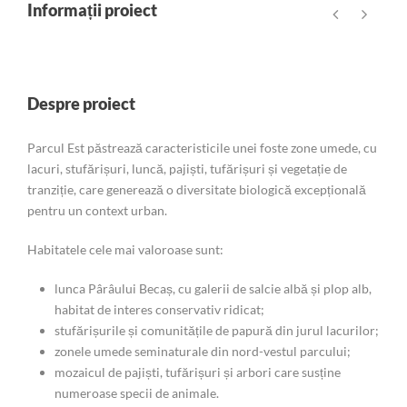
Informații proiect
Despre proiect
Parcul Est păstrează caracteristicile unei foste zone umede, cu
lacuri, stufărișuri, luncă, pajiști, tufărișuri și vegetație de
tranziție, care generează o diversitate biologică excepțională
pentru un context urban.
Habitatele cele mai valoroase sunt:
lunca Pârâului Becaș, cu galerii de salcie albă și plop alb,
habitat de interes conservativ ridicat;
stufărișurile și comunitățile de papură din jurul lacurilor;
zonele umede seminaturale din nord-vestul parcului;
mozaicul de pajiști, tufărișuri și arbori care susține
numeroase specii de animale.