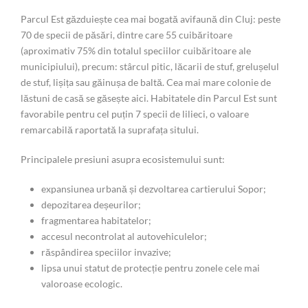
Parcul Est găzduiește cea mai bogată avifaună din Cluj: peste
70 de specii de păsări, dintre care 55 cuibăritoare
(aproximativ 75% din totalul speciilor cuibăritoare ale
municipiului), precum: stârcul pitic, lăcarii de stuf, grelușelul
de stuf, lișița sau găinușa de baltă. Cea mai mare colonie de
lăstuni de casă se găsește aici. Habitatele din Parcul Est sunt
favorabile pentru cel puțin 7 specii de lilieci, o valoare
remarcabilă raportată la suprafața sitului.
Principalele presiuni asupra ecosistemului sunt:
expansiunea urbană și dezvoltarea cartierului Sopor;
depozitarea deșeurilor;
fragmentarea habitatelor;
accesul necontrolat al autovehiculelor;
răspândirea speciilor invazive;
lipsa unui statut de protecție pentru zonele cele mai
valoroase ecologic.