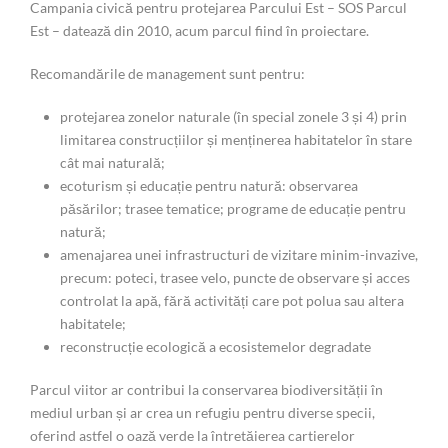
Campania civică pentru protejarea Parcului Est – SOS Parcul
Est – datează din 2010, acum parcul fiind în proiectare.
Recomandările de management sunt pentru:
protejarea zonelor naturale (în special zonele 3 și 4) prin
limitarea construcțiilor și menținerea habitatelor în stare
cât mai naturală;
ecoturism și educație pentru natură: observarea
păsărilor; trasee tematice; programe de educație pentru
natură;
amenajarea unei infrastructuri de vizitare minim-invazive,
precum: poteci, trasee velo, puncte de observare și acces
controlat la apă, fără activități care pot polua sau altera
habitatele;
reconstrucție ecologică a ecosistemelor degradate
Parcul viitor ar contribui la conservarea biodiversității în
mediul urban și ar crea un refugiu pentru diverse specii,
oferind astfel o oază verde la întretăierea cartierelor