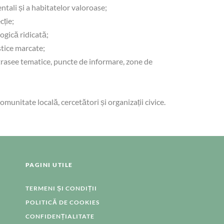
tali și a habitatelor valoroase;
cție;
ogică ridicată;
stice marcate;
 trasee tematice, puncte de informare, zone de
comunitate locală, cercetători și organizații civice.
PAGINI UTILE
TERMENI ȘI CONDIȚII
POLITICĂ DE COOKIES
CONFIDENȚIALITATE