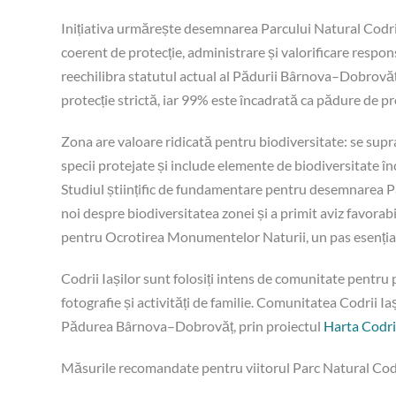
Inițiativa urmărește desemnarea Parcului Natural Codrii 
coerent de protecție, administrare și valorificare respo
reechilibra statutul actual al Pădurii Bârnova–Dobrovă
protecție strictă, iar 99% este încadrată ca pădure de pr
Zona are valoare ridicată pentru biodiversitate: se su
specii protejate și include elemente de biodiversitate 
Studiul științific de fundamentare pentru desemnarea Pa
noi despre biodiversitatea zonei și a primit aviz favor
pentru Ocrotirea Monumentelor Naturii, un pas esenția
Codrii Iașilor sunt folosiți intens de comunitate pentru p
fotografie și activități de familie. Comunitatea Codrii Ia
Pădurea Bârnova–Dobrovăț, prin proiectul
Harta Codrii
Măsurile recomandate pentru viitorul Parc Natural Codri