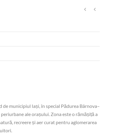
ud de municipiul Iași, în special Pădurea Bârnova–
 periurbane ale orașului. Zona este o rămășiță a
e natură, recreere și aer curat pentru aglomerarea
itori.