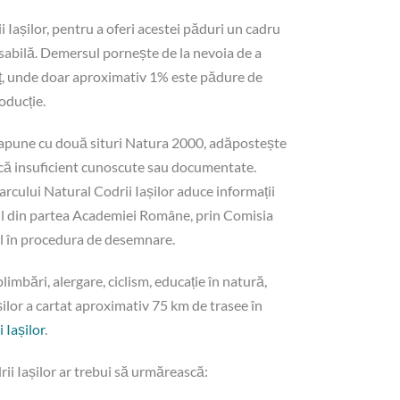
Iașilor, pentru a oferi acestei păduri un cadru
nsabilă. Demersul pornește de la nevoia de a
ț, unde doar aproximativ 1% este pădure de
oducție.
prapune cu două situri Natura 2000, adăpostește
încă insuficient cunoscute sau documentate.
rcului Natural Codrii Iașilor aduce informații
abil din partea Academiei Române, prin Comisia
l în procedura de desemnare.
limbări, alergare, ciclism, educație în natură,
șilor a cartat aproximativ 75 km de trasee în
 Iașilor
.
i Iașilor ar trebui să urmărească: