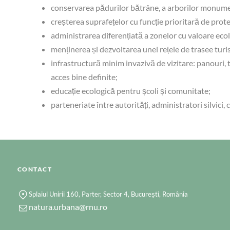
conservarea pădurilor bătrâne, a arborilor monumen
creșterea suprafețelor cu funcție prioritară de prote
administrarea diferențiată a zonelor cu valoare ecol
menținerea și dezvoltarea unei rețele de trasee turi
infrastructură minim invazivă de vizitare: panouri,
acces bine definite;
educație ecologică pentru școli și comunitate;
parteneriate între autorități, administratori silvici, 
CONTACT
Splaiul Unirii 160, Parter, Sector 4, București, România
natura.urbana@rnu.ro