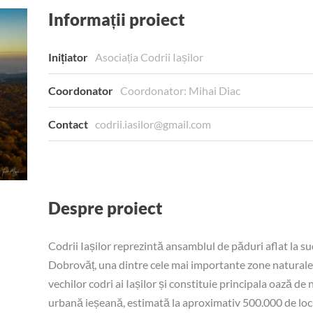
Informații proiect
Inițiator
Asociația Codrii Iașilor
Coordonator
Coordonator: Mihai Diac
Contact
codrii.iasilor@gmail.com
Despre proiect
Codrii Iașilor reprezintă ansamblul de păduri aflat la s
Dobrovăț, una dintre cele mai importante zone naturale
vechilor codri ai Iașilor și constituie principala oază d
urbană ieșeană, estimată la aproximativ 500.000 de locu