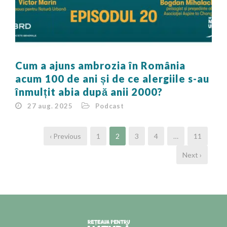
Cum a ajuns ambrozia în România
acum 100 de ani și de ce alergiile s-au
înmulțit abia după anii 2000?
27 aug. 2025
Podcast
‹ Previous
1
2
3
4
…
11
Next ›