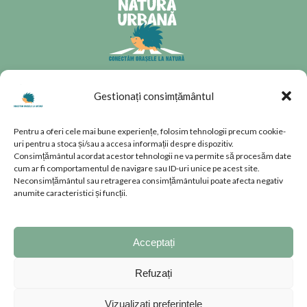
CONTACT
Gestionați consimțământul
Splaiul Unirii 160, Parter, Sector
Pentru a oferi cele mai bune experiențe, folosim tehnologii precum cookie-
4, București, România
uri pentru a stoca și/sau a accesa informații despre dispozitiv.
natura.urbana@rnu.ro
Consimțământul acordat acestor tehnologii ne va permite să procesăm date
cum ar fi comportamentul de navigare sau ID-uri unice pe acest site.
Neconsimțământul sau retragerea consimțământului poate afecta negativ
anumite caracteristici și funcții.
PAGINI UTILE
TERMENI ȘI CONDIȚII
Acceptați
POLITICĂ DE COOKIES
CONFIDENȚIALITATE
Refuzați
Vizualizați preferințele