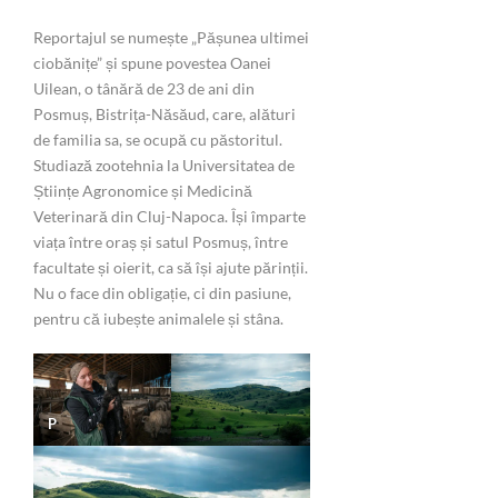
Reportajul se numește „Pășunea ultimei
ciobănițe” și spune povestea Oanei
Uilean, o tânără de 23 de ani din
Posmuș, Bistrița-Năsăud, care, alături
de familia sa, se ocupă cu păstoritul.
Studiază zootehnia la Universitatea de
Științe Agronomice și Medicină
Veterinară din Cluj-Napoca. Își împarte
viața între oraș și satul Posmuș, între
facultate și oierit, ca să își ajute părinții.
Nu o face din obligație, ci din pasiune,
pentru că iubește animalele și stâna.
P