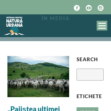
ÎN MEDIA
SEARCH
ETICHETE
„Pajiștea ultimei