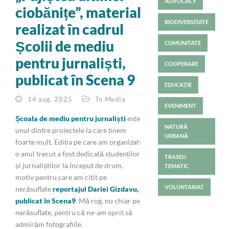
ADVOCACY
ciobănițe”, material
BIODIVERSITATE
realizat în cadrul
Școlii de mediu
COMUNITATE
pentru jurnaliști,
COOPERARE
publicat în Scena 9
EDUCAȚIE
14 aug. 2025
În Media
EVENIMENT
Școala de mediu pentru jurnaliști
este
NATURĂ
unul dintre proiectele la care ținem
URBANĂ
foarte mult. Ediția pe care am organizat-
o anul trecut a fost dedicată studenților
TRASEU
și jurnaliștilor la început de drum,
TEMATIC
motiv pentru care am citit pe
VOLUNTARIAT
nerăsuflate
reportajul Dariei Gizdavu,
publicat în Scena9
. Mă rog, nu chiar pe
nerăsuflate, pentru că ne-am oprit să
admirăm fotografiile.