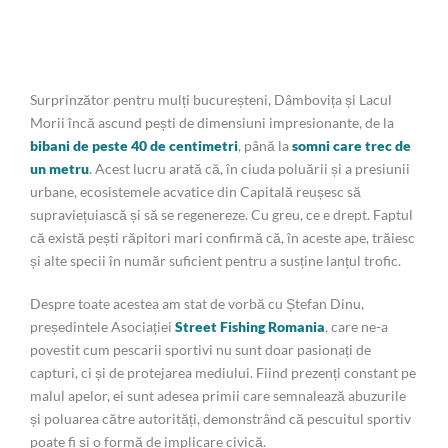
Surprinzător pentru mulți bucureșteni, Dâmbovița și Lacul
Morii încă ascund pești de dimensiuni impresionante, de la
bibani de peste 40 de centimetri
, până la
somni care trec de
un metru
. Acest lucru arată că, în ciuda poluării și a presiunii
urbane, ecosistemele acvatice din Capitală reușesc să
supraviețuiască și să se regenereze. Cu greu, ce e drept. Faptul
că există pești răpitori mari confirmă că, în aceste ape, trăiesc
și alte specii în număr suficient pentru a susține lanțul trofic.
Despre toate acestea am stat de vorbă cu Ștefan Dinu,
președintele Asociației
Street Fishing Romania
, care ne-a
povestit cum pescarii sportivi nu sunt doar pasionați de
capturi, ci și de protejarea mediului. Fiind prezenți constant pe
malul apelor, ei sunt adesea primii care semnalează abuzurile
și poluarea către autorități, demonstrând că pescuitul sportiv
poate fi și o formă de implicare civică.