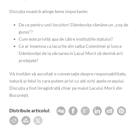
Discuția noastră atinge teme importante:
De ce pentru unii locuitori Dâmbovița rămâne un „coș de
gunoi”?
Cum este privită apa de către instituțiile statului?
Ce ar însemna ca lacurile din salba Colentinei și lunca
Dâmboviței de la vărsarea în Lacul Morii să devină arii
protejate?
Vă invităm să ascultați o conversație despre responsabilitate,
natură și felul în care putem privi cu alți ochi apele orașului.
Discuția a fost înregistrată chiar pe malul Lacului Morii din
București.
Distribuie articolul: